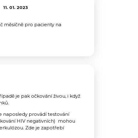
11. 01. 2023
Kč měsíčně pro pacienty na
ípadě je pak očkování živou, i když
nků.
e naposledy provádí testování
í očkování HIV negativních) mohou
berkulózou. Zde je zapotřebí