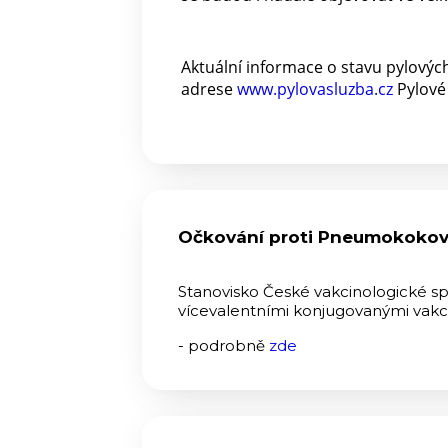
Aktuální informace o stavu pylových
adrese
www.pylovasluzba.cz
Pylové 
Očkování proti Pneumokokovi
Stanovisko České vakcinologické 
vícevalentními konjugovanými vak
- podrobně
zde