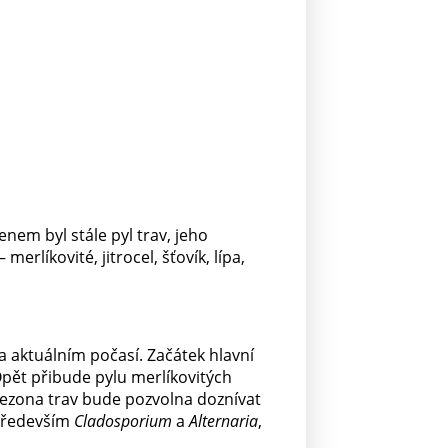
em byl stále pyl trav, jeho
erlíkovité, jitrocel, šťovík, lípa,
a aktuálním počasí. Začátek hlavní
pět přibude pylu merlíkovitých
 sezona trav bude pozvolna doznívat
 především
Cladosporium
a
Alternaria
,