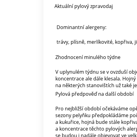
Aktuální pylový zpravodaj
Dominantní alergeny:
trávy, plísně, merlíkovité, kopřiva, 
Zhodnocení minulého týdne
V uplynulém týdnu se v ovzduší obj
koncentrace ale dále klesala. Hojný b
na některých stanovištích už také j
Pylová předpověď na další období
Pro nejbližší období očekáváme opět
sezony pelyňku předpokládáme počá
a kukuřice, hojná bude stále kopřiv
a koncentrace těchto pylových aler
se budou i nadále objevovat ve velk