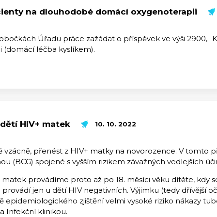
acienty na dlouhodobé domácí oxygenoterapii
pobočkách Úřadu práce zažádat o příspěvek ve výši 2900,- 
(domácí léčba kyslíkem).
 dětí HIV+ matek
10. 10. 2022
ně vzácně, přenést z HIV+ matky na novorozence. V tomto př
ou (BCG) spojené s vyšším rizikem závažných vedlejších úči
 matek provádíme proto až po 18. měsíci věku dítěte, kdy s
se provádí jen u dětí HIV negativních. Výjimku (tedy dřívějš
adě epidemiologického zjištění velmi vysoké riziko nákazy tu
 Infekční klinikou.