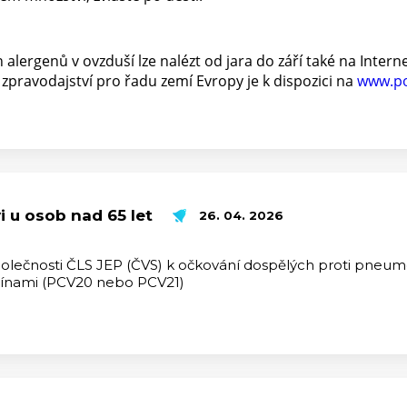
 alergenů v ovzduší lze nalézt od jara do září také na Intern
zpravodajství pro řadu zemí Evropy je k dispozici na
www.po
 u osob nad 65 let
26. 04. 2026
společnosti ČLS JEP (ČVS) k očkování dospělých proti p
cínami (PCV20 nebo PCV21)