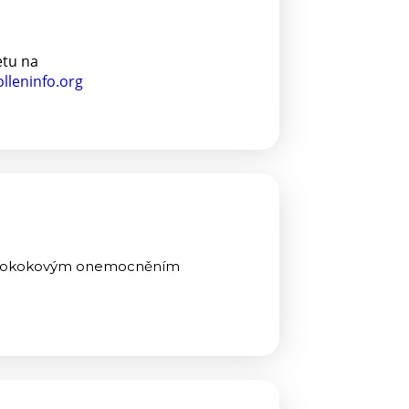
etu na
lleninfo.org
neumokokovým onemocněním