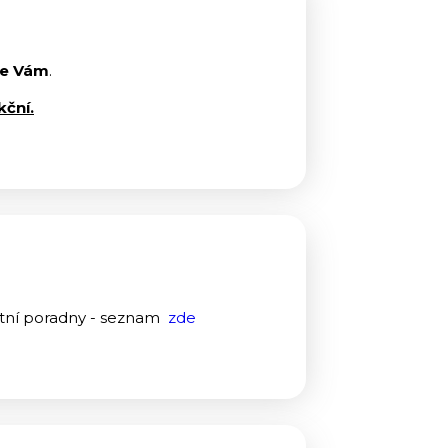
e Vám
.
kční.
atní poradny - seznam
zde