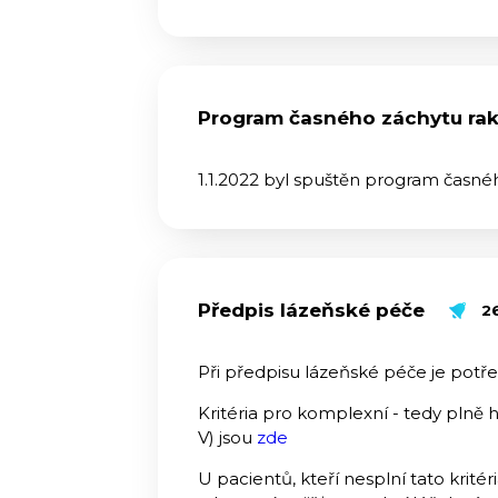
Program časného záchytu rak
1.1.2022 byl spuštěn program časného
Předpis lázeňské péče
2
Při předpisu lázeňské péče je potřeb
Kritéria pro komplexní - tedy plně h
V) jsou
zde
U pacientů, kteří nesplní tato krité