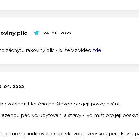
oviny plic
24. 06. 2022
 záchytu rakoviny plic - bliže viz video
zde
6. 04. 2022
a zohlednit kritéria pojišťoven pro její poskytování.
razenou péči vč. ubytování a stravy - vč. míst pro její poskyt
ria, je možné indikovat příspěvkovou lázeňskou péči, kdy si p