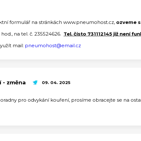
aktní formulář na stránkách www.pneumohost.cz,
ozveme s
0 hod., na tel. č. 235524626.
Tel. čísto 731112145 již není fun
užít mail:
pneumohost@email.cz
í - změna
09. 04. 2025
oradny pro odvykání kouření, prosíme obracejte se na ost