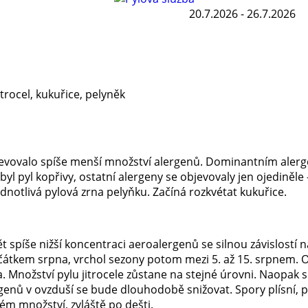
20.7.2026 - 26.7.2026
jitrocel, kukuřice, pelyněk
evovalo spíše menší množství alergenů. Dominantním alergen
yl pyl kopřivy, ostatní alergeny se objevovaly jen ojediněle – m
ednotlivá pylová zrna pelyňku. Začíná rozkvétat kukuřice.
 spíše nižší koncentraci aeroalergenů se silnou závislostí n
tkem srpna, vrchol sezony potom mezi 5. až 15. srpnem. O
a. Množství pylu jitrocele zůstane na stejné úrovni. Naopak
genů v ovzduší se bude dlouhodobě snižovat. Spory plísní,
ém množství, zvláště po dešti.