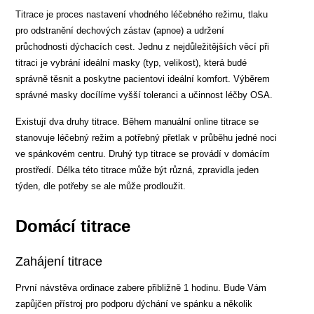
Titrace je proces nastavení vhodného léčebného režimu, tlaku
pro odstranění dechových zástav (apnoe) a udržení
průchodnosti dýchacích cest. Jednu z nejdůležitějších věcí při
titraci je vybrání ideální masky (typ, velikost), která budé
správně těsnit a poskytne pacientovi ideální komfort. Výběrem
správné masky docílíme vyšší toleranci a učinnost léčby OSA.
Existují dva druhy titrace. Během manuální online titrace se
stanovuje léčebný režim a potřebný přetlak v průběhu jedné noci
ve spánkovém centru. Druhý typ titrace se provádí v domácím
prostředí. Délka této titrace může být různá, zpravidla jeden
týden, dle potřeby se ale může prodloužit.
Domácí titrace
Zahájení titrace
První návstěva ordinace zabere přibližně 1 hodinu. Bude Vám
zapůjčen přístroj pro podporu dýchání ve spánku a několik