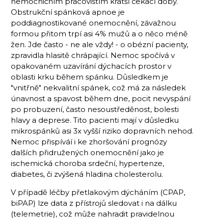
nemocničním pracovištím kratší čekací doby.
Obstrukční spánková apnoe je
poddiagnostikované onemocnění, závažnou
formou přitom trpí asi 4% mužů a o něco méně
žen. Jde často - ne ale vždy! - o obézní pacienty,
zpravidla hlasitě chrápající. Nemoc spočívá v
opakovaném uzavírání dýchacích prostor v
oblasti krku během spánku. Důsledkem je
"vnitřně" nekvalitní spánek, což má za následek
únavnost a spavost během dne, pocit nevyspání
po probuzení, často nesoustředěnost, bolesti
hlavy a deprese. Tito pacienti mají v důsledku
mikrospánků asi 3x vyšší riziko dopravních nehod.
Nemoc přispíváí i ke zhoršování prognózy
dalších přidružených onemocnění jako je
ischemická choroba srdeční, hypertenze,
diabetes, či zvýšená hladina cholesterolu.
V případě léčby přetlakovým dýcháním (CPAP,
biPAP) lze data z přístrojů sledovat i na dálku
(telemetrie), což může nahradit pravidelnou