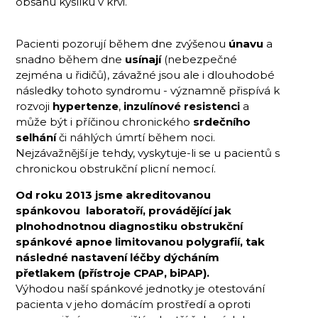
obsahu kyslíku v krvi.
Pacienti pozorují během dne zvýšenou
únavu
a
snadno během dne
usínají
(nebezpečné
zejména u řidičů), závažné jsou ale i dlouhodobé
následky tohoto syndromu - významně přispívá k
rozvoji
hypertenze
,
inzulínové resistenci
a
může být i příčinou chronického
srdečního
selhání
či náhlých úmrtí během noci.
Nejzávažnější je tehdy, vyskytuje-li se u pacientů s
chronickou obstrukční plicní nemocí.
Od roku 2013 jsme akreditovanou
spánkovou laboratoří, provádějící jak
plnohodnotnou diagnostiku obstrukční
spánkové apnoe limitovanou polygrafií, tak
následné nastavení léčby dýcháním
přetlakem (přístroje CPAP, biPAP).
Výhodou naší spánkové jednotky je otestování
pacienta v jeho domácím prostředí a oproti