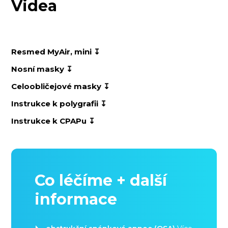
Videa
Resmed MyAir, mini ↧
Nosní masky ↧
Celoobličejové masky ↧
Instrukce k polygrafii ↧
Instrukce k CPAPu ↧
Co léčíme + další
informace