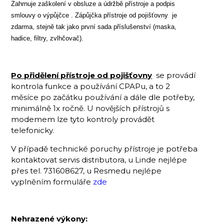
Zahrnuje zaškolení v obsluze a údržbě přístroje a podpis
smlouvy o výpůjčce . Zápůjčka přístroje od pojišťovny je
zdarma, stejně tak jako první sada příslušenství (maska,
hadice, filtry, zvlhčovač).
Po přidělení přístroje od pojišťovny
se provádí
kontrola funkce a používání CPAPu, a to 2
měsíce po začátku používání a dále dle potřeby,
minimálně 1x ročně. U novějších přístrojů s
modemem lze tyto kontroly provádět
telefonicky.
V případě technické poruchy přístroje je potřeba
kontaktovat servis distributora, u Linde nejlépe
přes tel. 731608627, u Resmedu nejlépe
vyplněním formuláře
zde
Nehrazené výkony: