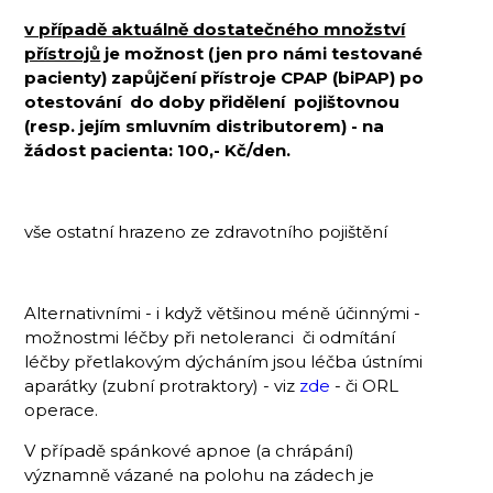
v případě aktuálně dostatečného množství
přístrojů
je možnost (jen pro námi testované
pacienty) zapůjčení přístroje CPAP (biPAP) po
otestování do doby přidělení pojištovnou
(resp. jejím smluvním distributorem) - na
žádost pacienta: 100,- Kč/den.
vše ostatní hrazeno ze zdravotního pojištění
Alternativními - i když většinou méně účinnými -
možnostmi léčby při netoleranci či odmítání
léčby přetlakovým dýcháním jsou léčba ústními
aparátky (zubní protraktory) - viz
zde
- či ORL
operace.
V případě spánkové apnoe (a chrápání)
významně vázané na polohu na zádech je