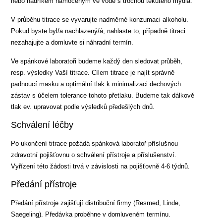
nebo hadříkem namočeným ve vodě s trochou tekutého mýdla.
V průběhu titrace se vyvarujte nadměrné konzumaci alkoholu.
Pokud byste byl/a nachlazený/á, nahlaste to, případně titraci
nezahajujte a domluvte si náhradní termín.
Ve spánkové laboratoři budeme každý den sledovat průběh,
resp. výsledky Vaší titrace. Cílem titrace je najít správně
padnoucí masku a optimální tlak k minimalizaci dechových
zástav s účelem tolerance tohoto přetlaku. Budeme tak dálkově
tlak ev. upravovat podle výsledků předešlých dnů.
Schválení léčby
Po ukončení titrace požádá spánková laboratoř příslušnou
zdravotní pojišťovnu o schválení přístroje a příslušenství.
Vyřízení této žádosti trvá v závislosti na pojišťovně 4-6 týdnů.
Předání přístroje
Předání přístroje zajišťují distribuční firmy (Resmed, Linde,
Saegeling). Předávka proběhne v domluveném termínu.