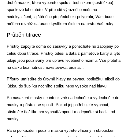
druhů masek, které vyberete spolu s technikem (sestřičkou)
spánkové laboratoře. V případě výrazného nočního
nedokysličení, zjištěného při předchozí polygrafii, Vám bude
měřena rovněž saturace kyslíkem čidlem na prstu Vaší ruky.
Průběh titrace
Přístroj zapojíte doma do zásuvky a ponecháte ho zapojený po
celou dobu titrace. Přístroj odesílá data z paměťové karty a tyto
údaje jsou používány pro úpravu léčebného režimu. Vše probíhá
na dálku bez nutnosti navštěvovat ordinaci.
Přístroj umístěte do úrovně hlavy na pevnou podložku, nikoli do
lůžka, do šuplíku nočního stolku nebo vysoko nad hlavu.
Po nasazení masky se intenzivně nadechněte a vydechněte do
masky a přístroj se spustí. Pokud jej potřebujete vypnout,
stiskněte tlačítko pro vypnutí/zapnutí a odepněte si hadici od
masky.
Ráno po každém použití masku vytřete vlhčeným ubrouskem